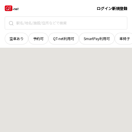
青森県
東津軽郡外ケ浜町
字三厩潮見台
地域選択で探す
ログイン
新規登録
空車あり
予約可
QT-net利用可
SmartPay利用可
車椅子