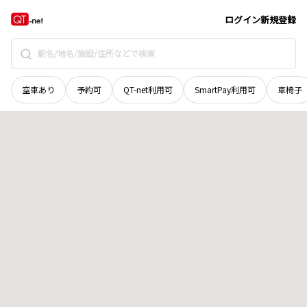
青森県
東津軽郡外ケ浜町
字三厩算用師右平野
地域選択で探す
ログイン
新規登録
空車あり
予約可
QT-net利用可
SmartPay利用可
車椅子