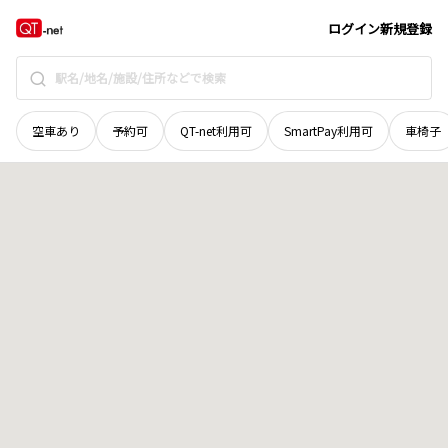
青森県
東津軽郡外ケ浜町
字蟹田南沢山口
地域選択で探す
ログイン
新規登録
空車あり
予約可
QT-net利用可
SmartPay利用可
車椅子