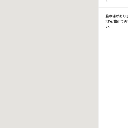
駐車場があり
地名/住所で
い。