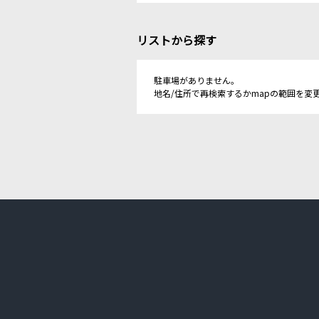
リストから探す
駐車場がありません。
地名/住所で再検索するかmapの範囲を変