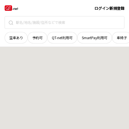
青森県
東津軽郡平内町
大字土屋
地域選択で探す
ログイン
新規登録
空車あり
予約可
QT-net利用可
SmartPay利用可
車椅子