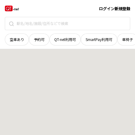
青森県
東津軽郡平内町
大字浜子
地域選択で探す
ログイン
新規登録
空車あり
予約可
QT-net利用可
SmartPay利用可
車椅子