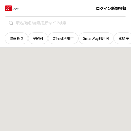
青森県
西津軽郡深浦町
大字横磯
地域選択で探す
ログイン
新規登録
空車あり
予約可
QT-net利用可
SmartPay利用可
車椅子