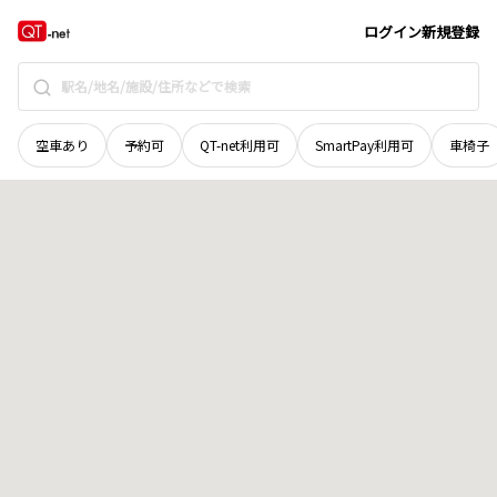
青森県
西津軽郡深浦町
大字風合瀬
地域選択で探す
ログイン
新規登録
空車あり
予約可
QT-net利用可
SmartPay利用可
車椅子