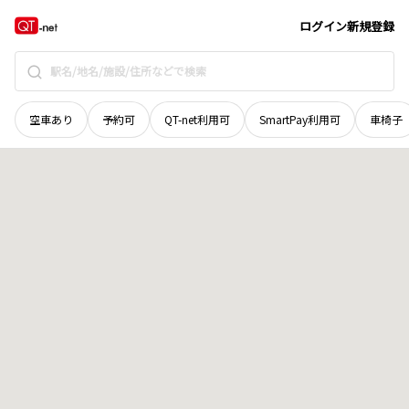
青森県
西津軽郡鰺ヶ沢町
大字中村町
地域選択で探す
ログイン
新規登録
空車あり
予約可
QT-net利用可
SmartPay利用可
車椅子