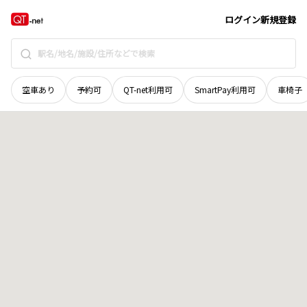
青森県
西津軽郡鰺ヶ沢町
大字深谷町
地域選択で探す
ログイン
新規登録
空車あり
予約可
QT-net利用可
SmartPay利用可
車椅子