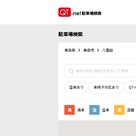
駐車場検索
駐車場検索
青森県
青森市
八重田
空車あり
車椅子対応あり
QT-
満
満車
空
空車
混
混雑