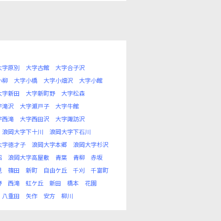
大字原別
大字古館
大字合子沢
小柳
大字小橋
大字小畑沢
大字小館
大字新田
大字新町野
大字松森
字滝沢
大字瀬戸子
大字牛館
字西滝
大字西田沢
大字諏訪沢
浪岡大字下十川
浪岡大字下石川
大字徳才子
浪岡大字本郷
浪岡大字杉沢
沼
浪岡大字高屋敷
青葉
青柳
赤坂
見
篠田
新町
自由ケ丘
千刈
千富町
野
西滝
虹ケ丘
新田
橋本
花園
八重田
矢作
安方
柳川