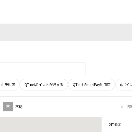
net 予約可
QT-netポイントが貯まる
QT-net SmartPay利用可
dポイ
不
不明
※一部
0件表示
1