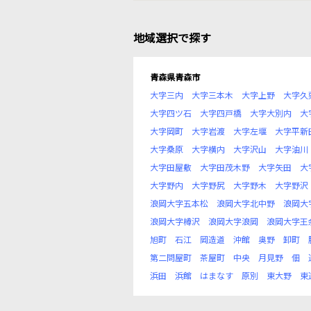
地域選択で探す
青森県青森市
大字三内
大字三本木
大字上野
大字久
大字四ツ石
大字四戸橋
大字大別内
大
大字岡町
大字岩渡
大字左堰
大字平新
大字桑原
大字横内
大字沢山
大字油川
大字田屋敷
大字田茂木野
大字矢田
大
大字野内
大字野尻
大字野木
大字野沢
浪岡大字五本松
浪岡大字北中野
浪岡大
浪岡大字樽沢
浪岡大字浪岡
浪岡大字王
旭町
石江
岡造道
沖館
奥野
卸町
第二問屋町
茶屋町
中央
月見野
佃
浜田
浜館
はまなす
原別
東大野
東