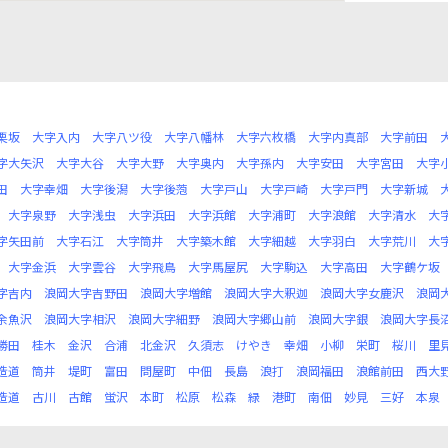
栗坂
大字入内
大字八ツ役
大字八幡林
大字六枚橋
大字内真部
大字前田
字大矢沢
大字大谷
大字大野
大字奥内
大字孫内
大字安田
大字宮田
大字
田
大字幸畑
大字後潟
大字後萢
大字戸山
大字戸崎
大字戸門
大字新城
大字泉野
大字浅虫
大字浜田
大字浜館
大字浦町
大字浪館
大字清水
大
字矢田前
大字石江
大字筒井
大字築木館
大字細越
大字羽白
大字荒川
大
大字金浜
大字雲谷
大字飛鳥
大字馬屋尻
大字駒込
大字高田
大字鶴ケ坂
字吉内
浪岡大字吉野田
浪岡大字増館
浪岡大字大釈迦
浪岡大字女鹿沢
浪岡
余魚沢
浪岡大字相沢
浪岡大字細野
浪岡大字郷山前
浪岡大字銀
浪岡大字長
勝田
桂木
金沢
合浦
北金沢
久須志
けやき
幸畑
小柳
栄町
桜川
里
造道
筒井
堤町
富田
問屋町
中佃
長島
浪打
浪岡福田
浪館前田
西大
造道
古川
古館
蛍沢
本町
松原
松森
緑
港町
南佃
妙見
三好
本泉