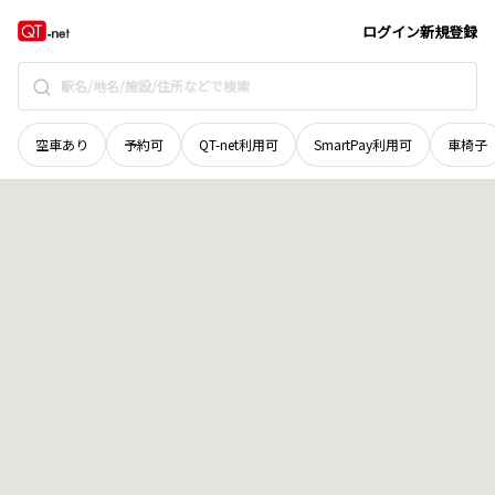
青森県
青森市
原別
地域選択で探す
ログイン
新規登録
空車あり
予約可
QT-net利用可
SmartPay利用可
車椅子