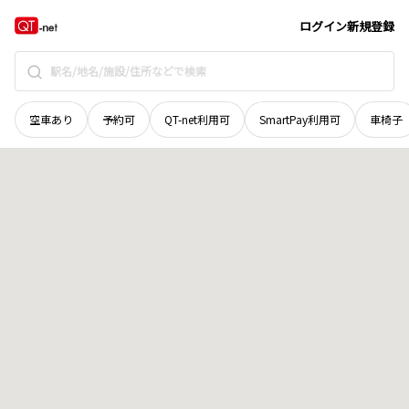
青森県
青森市
合浦
地域選択で探す
ログイン
新規登録
空車あり
予約可
QT-net利用可
SmartPay利用可
車椅子