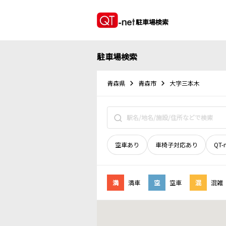
駐車場検索
駐車場検索
青森県
青森市
大字三本木
空車あり
車椅子対応あり
QT-
満
満車
空
空車
混
混雑