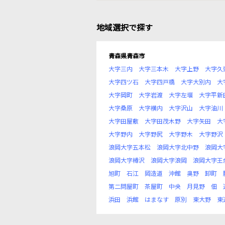
地域選択で探す
青森県青森市
大字三内
大字三本木
大字上野
大字久
大字四ツ石
大字四戸橋
大字大別内
大
大字岡町
大字岩渡
大字左堰
大字平新
大字桑原
大字横内
大字沢山
大字油川
大字田屋敷
大字田茂木野
大字矢田
大
大字野内
大字野尻
大字野木
大字野沢
浪岡大字五本松
浪岡大字北中野
浪岡大
浪岡大字樽沢
浪岡大字浪岡
浪岡大字王
旭町
石江
岡造道
沖館
奥野
卸町
第二問屋町
茶屋町
中央
月見野
佃
浜田
浜館
はまなす
原別
東大野
東