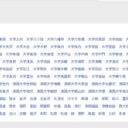
栗坂
大字入内
大字八ツ役
大字八幡林
大字六枚橋
大字内真部
大字前田
字大矢沢
大字大谷
大字大野
大字奥内
大字孫内
大字安田
大字宮田
大字
田
大字幸畑
大字後潟
大字後萢
大字戸山
大字戸崎
大字戸門
大字新城
大字泉野
大字浅虫
大字浜田
大字浜館
大字浦町
大字浪館
大字清水
大
字矢田前
大字石江
大字筒井
大字築木館
大字細越
大字羽白
大字荒川
大
大字金浜
大字雲谷
大字飛鳥
大字馬屋尻
大字駒込
大字高田
大字鶴ケ坂
字吉内
浪岡大字吉野田
浪岡大字増館
浪岡大字大釈迦
浪岡大字女鹿沢
浪岡
余魚沢
浪岡大字相沢
浪岡大字細野
浪岡大字郷山前
浪岡大字銀
浪岡大字長
勝田
桂木
金沢
合浦
北金沢
久須志
けやき
幸畑
小柳
栄町
桜川
里
造道
筒井
堤町
富田
問屋町
中佃
長島
浪打
浪岡福田
浪館前田
西大
造道
古川
古館
蛍沢
本町
松原
松森
緑
港町
南佃
妙見
三好
本泉