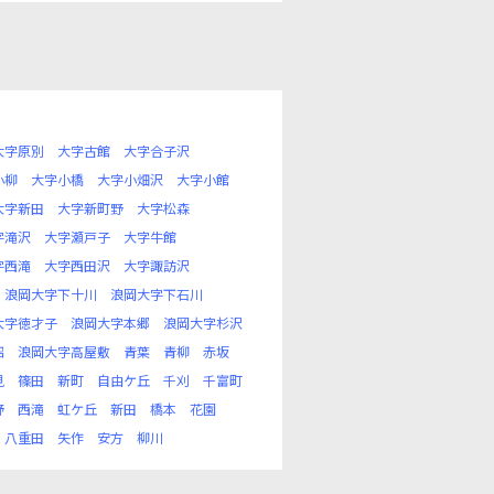
大字原別
大字古館
大字合子沢
小柳
大字小橋
大字小畑沢
大字小館
大字新田
大字新町野
大字松森
字滝沢
大字瀬戸子
大字牛館
字西滝
大字西田沢
大字諏訪沢
浪岡大字下十川
浪岡大字下石川
大字徳才子
浪岡大字本郷
浪岡大字杉沢
沼
浪岡大字高屋敷
青葉
青柳
赤坂
見
篠田
新町
自由ケ丘
千刈
千富町
野
西滝
虹ケ丘
新田
橋本
花園
八重田
矢作
安方
柳川