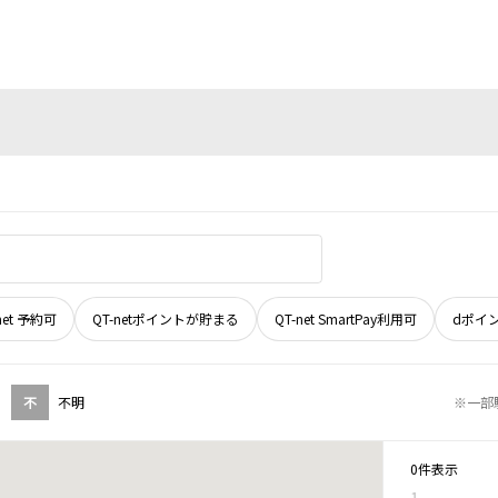
net 予約可
QT-netポイントが貯まる
QT-net SmartPay利用可
dポイ
不
不明
※一部
0件表示
1