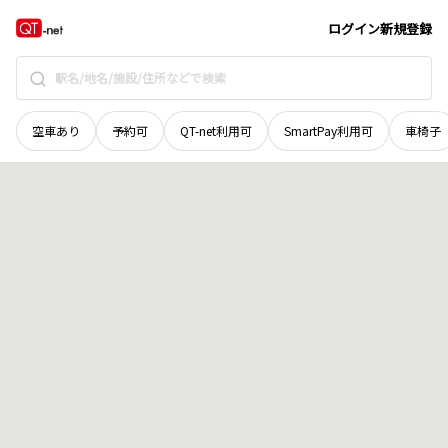
青森県
青森市
大字上野
地域選択で探す
ログイン
新規登録
空車あり
予約可
QT-net利用可
SmartPay利用可
車椅子