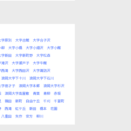
大字原別
大字古館
大字合子沢
小柳
大字小橋
大字小畑沢
大字小館
大字新田
大字新町野
大字松森
字滝沢
大字瀬戸子
大字牛館
字西滝
大字西田沢
大字諏訪沢
浪岡大字下十川
浪岡大字下石川
大字徳才子
浪岡大字本郷
浪岡大字杉沢
沼
浪岡大字高屋敷
青葉
青柳
赤坂
見
篠田
新町
自由ケ丘
千刈
千富町
野
西滝
虹ケ丘
新田
橋本
花園
八重田
矢作
安方
柳川