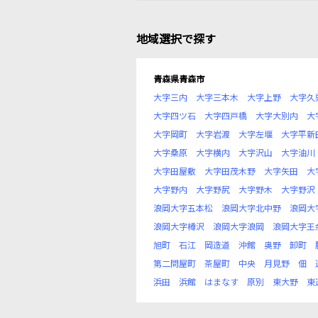
地域選択で探す
青森県青森市
大字三内
大字三本木
大字上野
大字久
大字四ツ石
大字四戸橋
大字大別内
大
大字岡町
大字岩渡
大字左堰
大字平新
大字桑原
大字横内
大字沢山
大字油川
大字田屋敷
大字田茂木野
大字矢田
大
大字野内
大字野尻
大字野木
大字野沢
浪岡大字五本松
浪岡大字北中野
浪岡大
浪岡大字樽沢
浪岡大字浪岡
浪岡大字王
旭町
石江
岡造道
沖館
奥野
卸町
第二問屋町
茶屋町
中央
月見野
佃
浜田
浜館
はまなす
原別
東大野
東