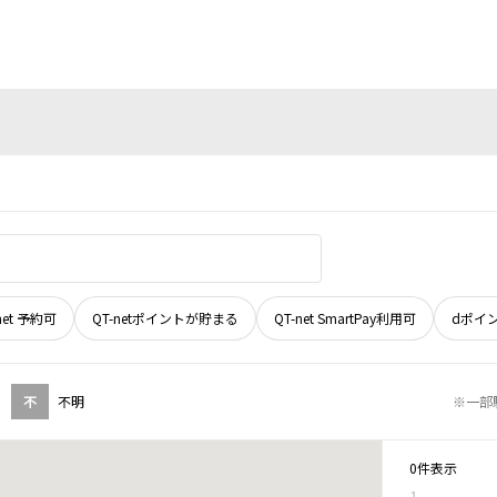
net 予約可
QT-netポイントが貯まる
QT-net SmartPay利用可
dポイ
不
不明
※一部
0件表示
1