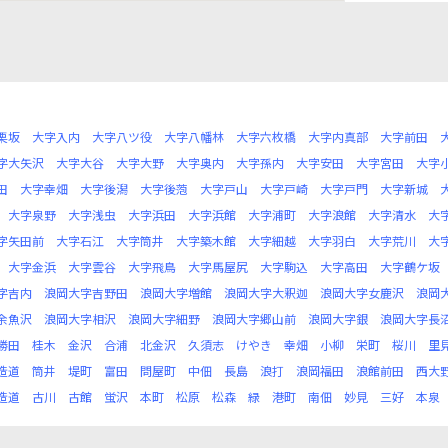
栗坂
大字入内
大字八ツ役
大字八幡林
大字六枚橋
大字内真部
大字前田
字大矢沢
大字大谷
大字大野
大字奥内
大字孫内
大字安田
大字宮田
大字
田
大字幸畑
大字後潟
大字後萢
大字戸山
大字戸崎
大字戸門
大字新城
大字泉野
大字浅虫
大字浜田
大字浜館
大字浦町
大字浪館
大字清水
大
字矢田前
大字石江
大字筒井
大字築木館
大字細越
大字羽白
大字荒川
大
大字金浜
大字雲谷
大字飛鳥
大字馬屋尻
大字駒込
大字高田
大字鶴ケ坂
字吉内
浪岡大字吉野田
浪岡大字増館
浪岡大字大釈迦
浪岡大字女鹿沢
浪岡
余魚沢
浪岡大字相沢
浪岡大字細野
浪岡大字郷山前
浪岡大字銀
浪岡大字長
勝田
桂木
金沢
合浦
北金沢
久須志
けやき
幸畑
小柳
栄町
桜川
里
造道
筒井
堤町
富田
問屋町
中佃
長島
浪打
浪岡福田
浪館前田
西大
造道
古川
古館
蛍沢
本町
松原
松森
緑
港町
南佃
妙見
三好
本泉