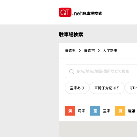
駐車場検索
駐車場検索
青森県
青森市
大字新田
空車あり
車椅子対応あり
QT-
満
満車
空
空車
混
混雑