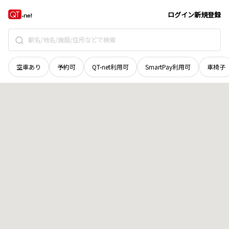
青森県
青森市
大字田屋敷
地域選択で探す
ログイン
新規登録
空車あり
予約可
QT-net利用可
SmartPay利用可
車椅子