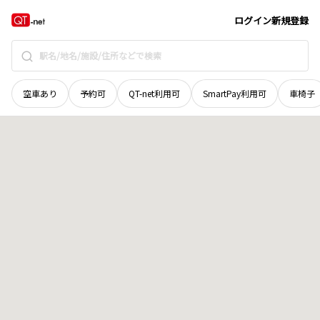
青森県
青森市
妙見
地域選択で探す
ログイン
新規登録
空車あり
予約可
QT-net利用可
SmartPay利用可
車椅子