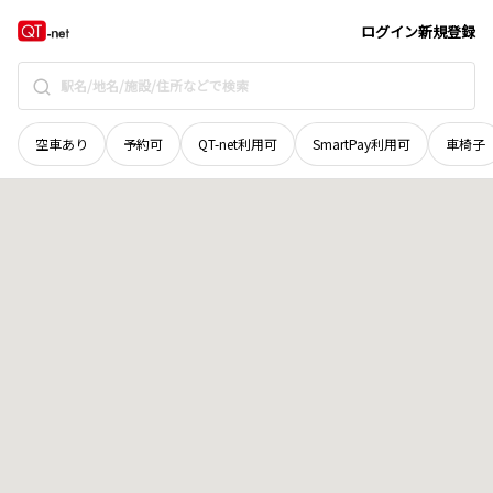
青森県
青森市
浪岡大字五本松
地域選択で探す
ログイン
新規登録
空車あり
予約可
QT-net利用可
SmartPay利用可
車椅子