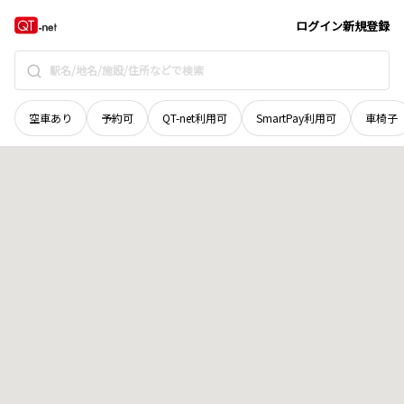
青森県
青森市
筒井
地域選択で探す
ログイン
新規登録
空車あり
予約可
QT-net利用可
SmartPay利用可
車椅子