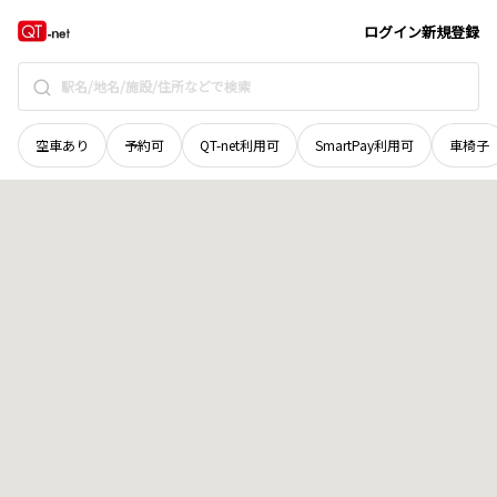
青森県
青森市
西大野
地域選択で探す
ログイン
新規登録
空車あり
予約可
QT-net利用可
SmartPay利用可
車椅子