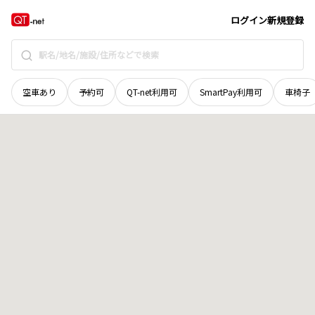
青森県
黒石市
大字上十川
地域選択で探す
ログイン
新規登録
空車あり
予約可
QT-net利用可
SmartPay利用可
車椅子