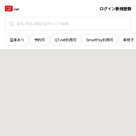
青森県
黒石市
大字乙徳兵衛町
地域選択で探す
ログイン
新規登録
空車あり
予約可
QT-net利用可
SmartPay利用可
車椅子