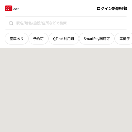
青森県
黒石市
大字浜町
地域選択で探す
ログイン
新規登録
空車あり
予約可
QT-net利用可
SmartPay利用可
車椅子