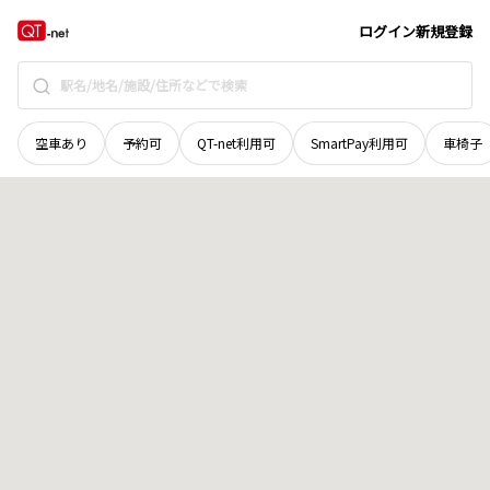
青森県
黒石市
大字石名坂
地域選択で探す
ログイン
新規登録
空車あり
予約可
QT-net利用可
SmartPay利用可
車椅子