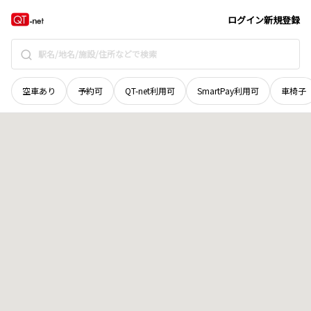
青森県
黒石市
東町
地域選択で探す
ログイン
新規登録
空車あり
予約可
QT-net利用可
SmartPay利用可
車椅子