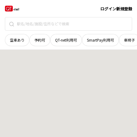
青森県
黒石市
竹田町
地域選択で探す
ログイン
新規登録
空車あり
予約可
QT-net利用可
SmartPay利用可
車椅子