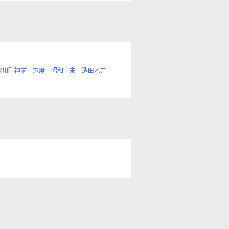
寒川町神前
志度
昭和
末
造田乙井