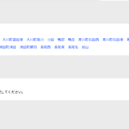
大川町富田東
大川町南川
小田
鴨部
鴨庄
寒川町石田西
寒川町石田東
津田町津田
津田町鶴羽
長尾西
長尾東
長尾名
前山
更してください。