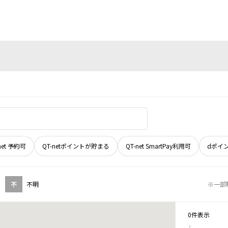
net 予約可
QT-netポイントが貯まる
QT-net SmartPay利用可
dポイ
不
不明
※一部
0件表示
1