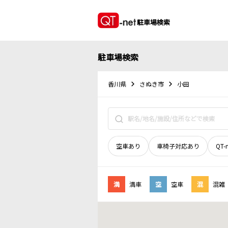
駐車場検索
駐車場検索
香川県
さぬき市
小田
空車あり
車椅子対応あり
QT-
満
満車
空
空車
混
混雑