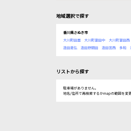
地域選択で探す
香川県さぬき市
大川町田面
大川町富田中
大川町富田西
造田是弘
造田野間田
造田宮西
多和
リストから探す
駐車場がありません。
地名/住所で再検索するかmapの範囲を変