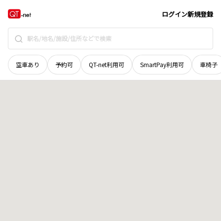
香川県
さぬき市
志度
地域選択で探す
ログイン
新規登録
空車あり
予約可
QT-net利用可
SmartPay利用可
車椅子