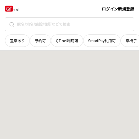
香川県
さぬき市
造田乙井
地域選択で探す
ログイン
新規登録
空車あり
予約可
QT-net利用可
SmartPay利用可
車椅子