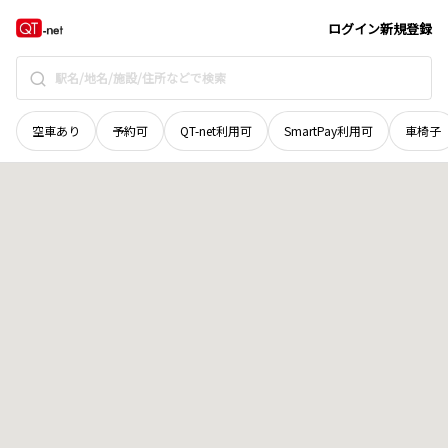
香川県
さぬき市
造田是弘
地域選択で探す
ログイン
新規登録
空車あり
予約可
QT-net利用可
SmartPay利用可
車椅子