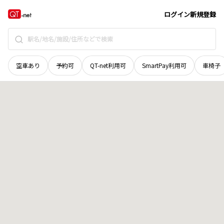
香川県
三豊市
山本町大野
地域選択で探す
ログイン
新規登録
空車あり
予約可
QT-net利用可
SmartPay利用可
車椅子