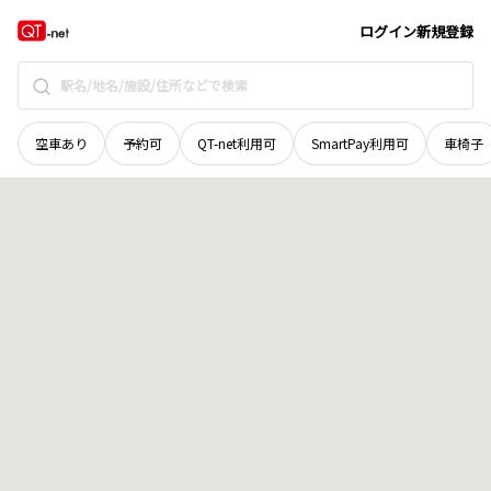
香川県
三豊市
豊中町笠田竹田
地域選択で探す
ログイン
新規登録
空車あり
予約可
QT-net利用可
SmartPay利用可
車椅子