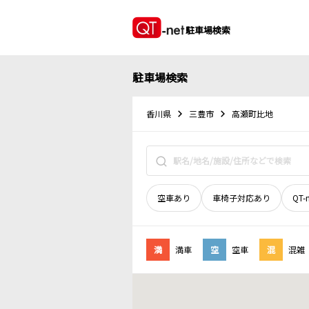
駐車場検索
駐車場検索
香川県
三豊市
高瀬町比地
空車あり
車椅子対応あり
QT-
満
満車
空
空車
混
混雑