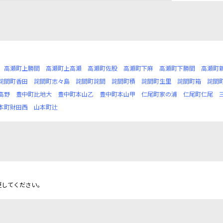
高瀬町上勝間
高瀬町上高瀬
高瀬町佐股
高瀬町下麻
高瀬町下勝間
高瀬町
詫間町香田
詫間町志々島
詫間町詫間
詫間町積
詫間町生里
詫間町箱
詫間
高野
豊中町比地大
豊中町本山乙
豊中町本山甲
仁尾町家の浦
仁尾町仁尾
本町財田西
山本町辻
更してください。