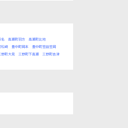
新名
高瀬町羽方
高瀬町比地
町松崎
豊中町岡本
豊中町笠田笠岡
三野町大見
三野町下高瀬
三野町吉津