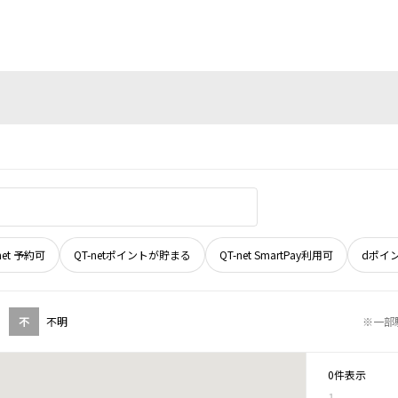
net 予約可
QT-netポイントが貯まる
QT-net SmartPay利用可
dポイ
不
不明
※一部
0件表示
1