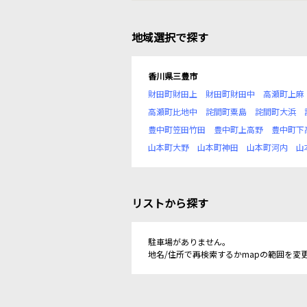
地域選択で探す
香川県三豊市
財田町財田上
財田町財田中
高瀬町上麻
高瀬町比地中
詫間町粟島
詫間町大浜
豊中町笠田竹田
豊中町上高野
豊中町下
山本町大野
山本町神田
山本町河内
山
リストから探す
駐車場がありません。
地名/住所で再検索するかmapの範囲を変