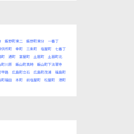
分
飯野町東二
飯野町東分
一番丁
御供所町
幸町
三条町
塩屋町
七番丁
満町
通町
富屋町
土居町
土器町北
山町川原
飯山町真時
飯山町下法軍寺
町甲路
広島町立石
広島町茂浦
福島町
島町福田
本町
前塩屋町
松屋町
港町