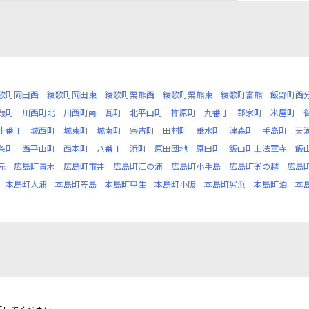
歌町岡田西
綾歌町岡田東
綾歌町栗熊西
綾歌町栗熊東
綾歌町富熊
飯野町西
葭町
川西町北
川西町南
瓦町
北平山町
柞原町
九番丁
郡家町
米屋町
十番丁
城西町
城東町
城南町
宗古町
田村町
垂水町
津森町
手島町
天
条町
西平山町
西本町
八番丁
浜町
原田団地
原田町
飯山町上法軍寺
飯
元
広島町青木
広島町市井
広島町江の浦
広島町小手島
広島町釜の越
広島
本島町大浦
本島町笠島
本島町甲生
本島町小阪
本島町尻浜
本島町泊
本