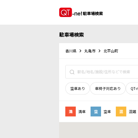
駐車場検索
駐車場検索
香川県
丸亀市
北平山町
空車あり
車椅子対応あり
QT-
満
満車
空
空車
混
混雑