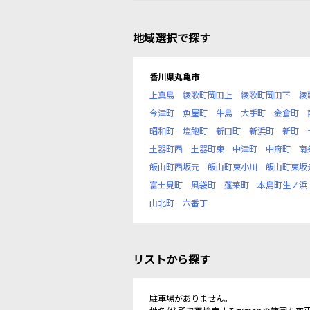
地域選択で探す
香川県丸亀市
上真島
綾歌町岡田上
綾歌町岡田下
綾
今津町
魚屋町
牛島
大手町
金倉町
昭和町
塩飽町
新田町
新浜町
新町
土器町西
土器町東
中津町
中府町
南
飯山町西坂元
飯山町東小川
飯山町東坂
富士見町
風袋町
蓬莱町
本島町生ノ浜
山北町
六番丁
リストから探す
駐車場がありません。