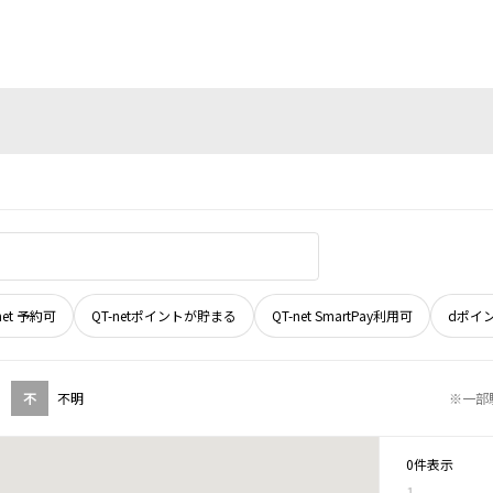
net 予約可
QT-netポイントが貯まる
QT-net SmartPay利用可
dポイ
不
不明
※一部
0件表示
1