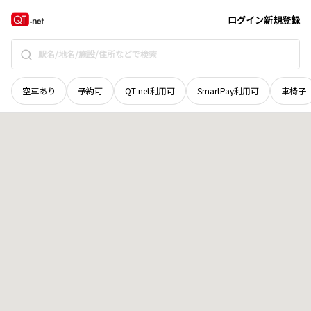
香川県
丸亀市
垂水町
地域選択で探す
ログイン
新規登録
空車あり
予約可
QT-net利用可
SmartPay利用可
車椅子