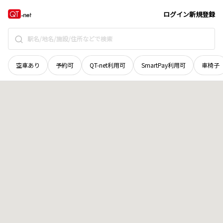
香川県
丸亀市
広島町市井
地域選択で探す
ログイン
新規登録
空車あり
予約可
QT-net利用可
SmartPay利用可
車椅子