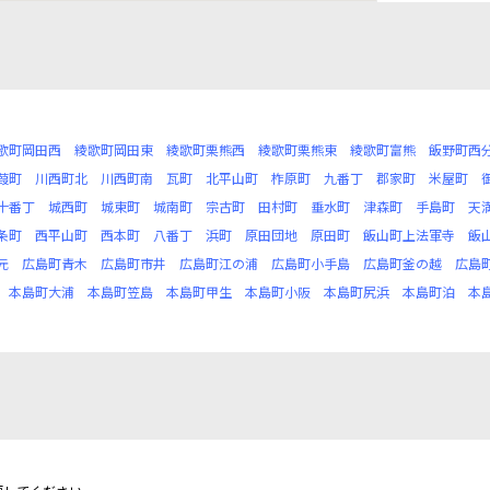
歌町岡田西
綾歌町岡田東
綾歌町栗熊西
綾歌町栗熊東
綾歌町富熊
飯野町西
葭町
川西町北
川西町南
瓦町
北平山町
柞原町
九番丁
郡家町
米屋町
十番丁
城西町
城東町
城南町
宗古町
田村町
垂水町
津森町
手島町
天
条町
西平山町
西本町
八番丁
浜町
原田団地
原田町
飯山町上法軍寺
飯
元
広島町青木
広島町市井
広島町江の浦
広島町小手島
広島町釜の越
広島
本島町大浦
本島町笠島
本島町甲生
本島町小阪
本島町尻浜
本島町泊
本