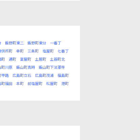
分
飯野町東二
飯野町東分
一番丁
御供所町
幸町
三条町
塩屋町
七番丁
満町
通町
富屋町
土居町
土器町北
山町川原
飯山町真時
飯山町下法軍寺
町甲路
広島町立石
広島町茂浦
福島町
島町福田
本町
前塩屋町
松屋町
港町