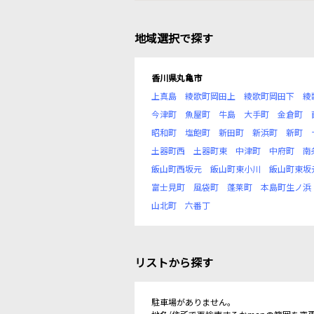
地域選択で探す
香川県丸亀市
上真島
綾歌町岡田上
綾歌町岡田下
綾
今津町
魚屋町
牛島
大手町
金倉町
昭和町
塩飽町
新田町
新浜町
新町
土器町西
土器町東
中津町
中府町
南
飯山町西坂元
飯山町東小川
飯山町東坂
富士見町
風袋町
蓬莱町
本島町生ノ浜
山北町
六番丁
リストから探す
駐車場がありません。