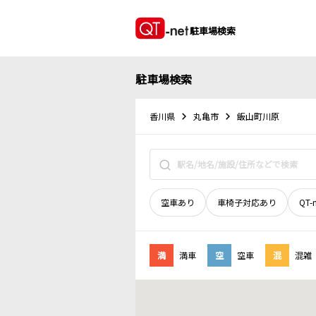
駐車場検索
駐車場検索
香川県
丸亀市
飯山町川原
空車あり
車椅子対応あり
QT-
満
満車
空
空車
混
混雑