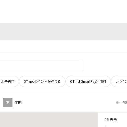
net 予約可
QT-netポイントが貯まる
QT-net SmartPay利用可
dポイ
不
不明
※一部
0件表示
1