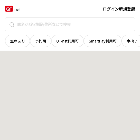
香川県
仲多度郡まんのう町
公文
地域選択で探す
ログイン
新規登録
空車あり
予約可
QT-net利用可
SmartPay利用可
車椅子