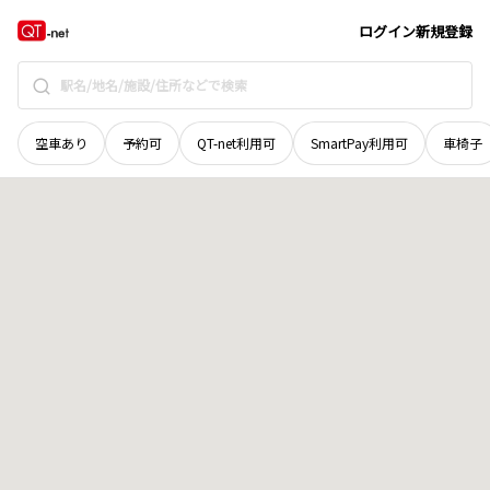
香川県
仲多度郡多度津町
大字奥白方
地域選択で探す
ログイン
新規登録
空車あり
予約可
QT-net利用可
SmartPay利用可
車椅子