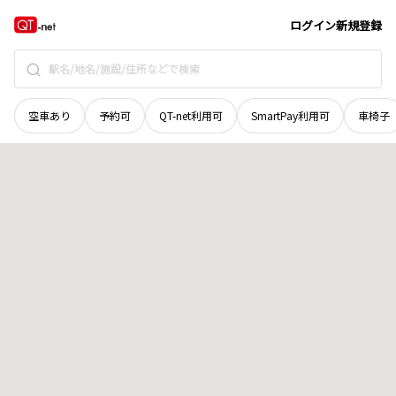
香川県
仲多度郡多度津町
大字葛原
地域選択で探す
ログイン
新規登録
空車あり
予約可
QT-net利用可
SmartPay利用可
車椅子