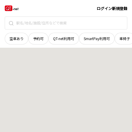
香川県
仲多度郡多度津町
大字青木
地域選択で探す
ログイン
新規登録
空車あり
予約可
QT-net利用可
SmartPay利用可
車椅子