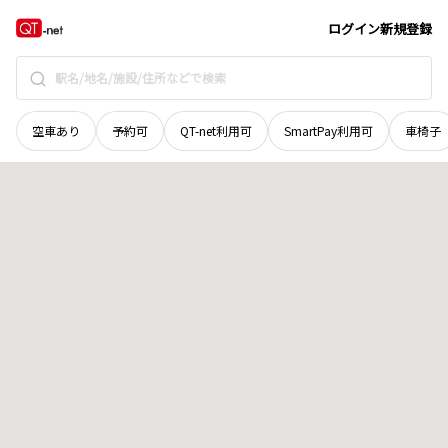
香川県
仲多度郡多度津町
西港町
地域選択で探す
ログイン
新規登録
空車あり
予約可
QT-net利用可
SmartPay利用可
車椅子