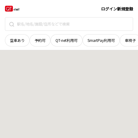
香川県
善通寺市
下吉田町
地域選択で探す
ログイン
新規登録
空車あり
予約可
QT-net利用可
SmartPay利用可
車椅子