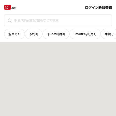
香川県
善通寺市
仙遊町
地域選択で探す
ログイン
新規登録
空車あり
予約可
QT-net利用可
SmartPay利用可
車椅子