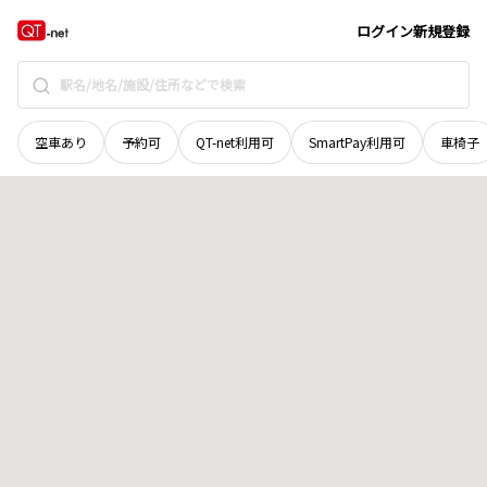
香川県
坂出市
富士見町
地域選択で探す
ログイン
新規登録
空車あり
予約可
QT-net利用可
SmartPay利用可
車椅子