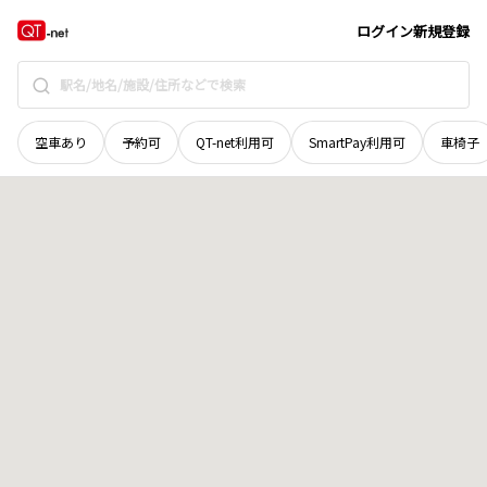
香川県
坂出市
文京町
地域選択で探す
ログイン
新規登録
空車あり
予約可
QT-net利用可
SmartPay利用可
車椅子