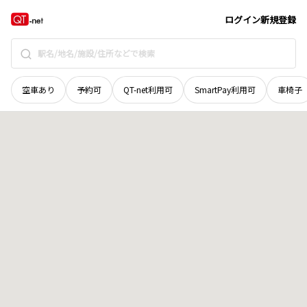
香川県
坂出市
櫃石
地域選択で探す
ログイン
新規登録
空車あり
予約可
QT-net利用可
SmartPay利用可
車椅子