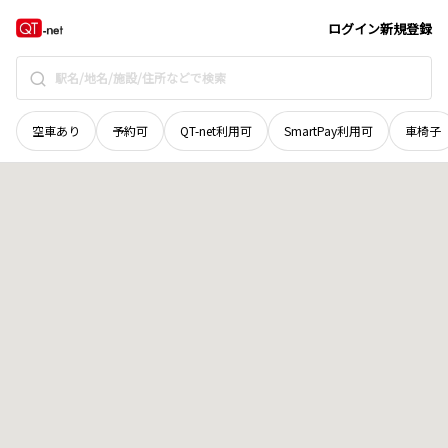
香川県
小豆郡土庄町
豊島家浦
地域選択で探す
ログイン
新規登録
空車あり
予約可
QT-net利用可
SmartPay利用可
車椅子