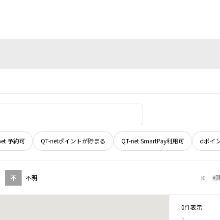
net 予約可
QT-netポイントが貯まる
QT-net SmartPay利用可
dポイ
不
不明
※一部
0件表示
1