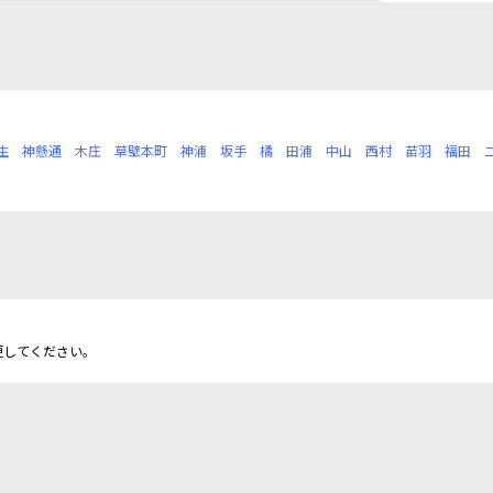
生
神懸通
木庄
草壁本町
神浦
坂手
橘
田浦
中山
西村
苗羽
福田
更してください。