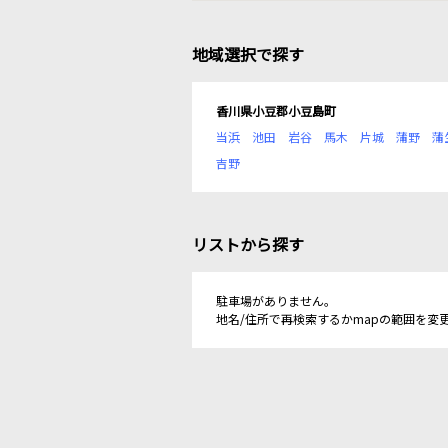
地域選択で探す
香川県小豆郡小豆島町
当浜
池田
岩谷
馬木
片城
蒲野
蒲
吉野
リストから探す
駐車場がありません。
地名/住所で再検索するかmapの範囲を変